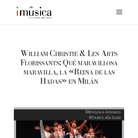
William Christie & Les Arts
Florissants: Qué maravillosa
maravilla, la «Reina de las
Hadas» en Milán
©Brescia e Amisano
©Teatro alla Scala