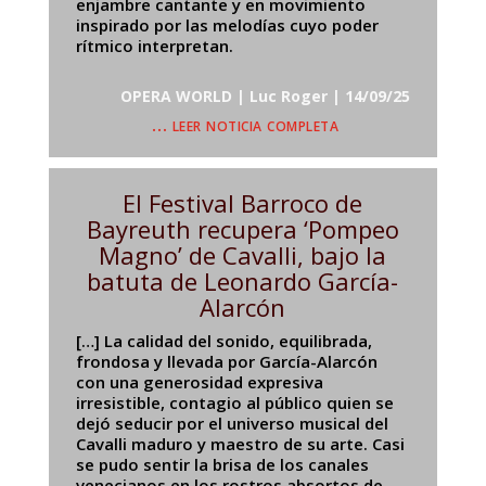
enjambre cantante y en movimiento
inspirado por las melodías cuyo poder
rítmico interpretan.
OPERA WORLD | Luc Roger | 14/09/25
… leer noticia completa
El Festival Barroco de
Bayreuth recupera ‘Pompeo
Magno’ de Cavalli, bajo la
batuta de Leonardo García-
Alarcón
[…] La calidad del sonido, equilibrada,
frondosa y llevada por García-Alarcón
con una generosidad expresiva
irresistible, contagio al público quien se
dejó seducir por el universo musical del
Cavalli maduro y maestro de su arte. Casi
se pudo sentir la brisa de los canales
venecianos en los rostros absortos de