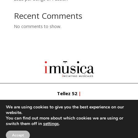
Recent Comments
No comments to show.
Tellez 52
|
We are using cookies to give you the best experience on our
28007 Madrid
|
website.
You can find out more about which cookies we are using or
switch them off in
settings
.
Ph.: +34 91 506 15 31
|
Accept