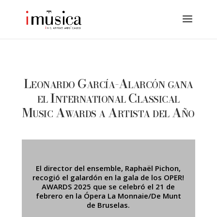
Leonardo García-Alarcón gana
el International Classical
Music Awards a Artista del Año
El director del ensemble, Raphaël Pichon,
recogió el galardón en la gala de los OPER!
AWARDS 2025 que se celebró el 21 de
febrero en la Ópera La Monnaie/De Munt
de Bruselas.