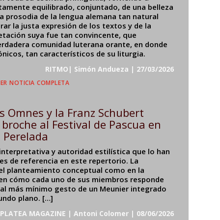
amente equilibrado, conjuntado, de una belleza
a prosodia de la lengua alemana tan natural
ar la justa expresión de los textos y de la
retación suya fue tan convincente, que
erdadera comunidad luterana orante, en donde
cos, tan característicos de su liturgia.
RITMO| Simón Andueza | 27/03/2026
er noticia completa
s Omnes y la Franz Schubert
broche al Festival de Pascua en
Perelada
interpretativa y autoridad estilística que lo han
s de referencia en este repertorio. La
 el planteamiento conceptual como en la
a en cómo cada uno de sus miembros responde
 al más mínimo gesto de un Meunier integrado
undo plano. […]
PLATEA MAGAZINE | Antoni Colomer | 08/06/2026