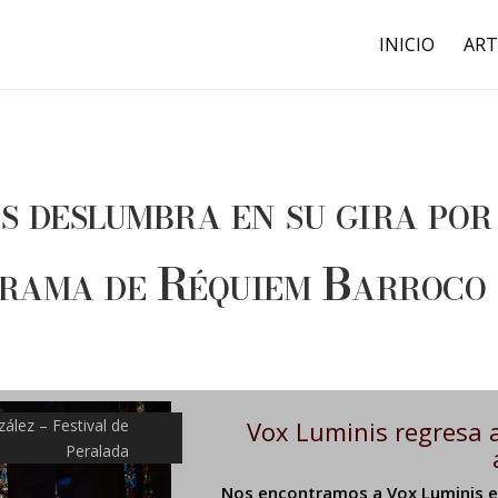
INICIO
ART
s deslumbra en su gira por
grama de Réquiem Barroco
ález – Festival de
Vox Luminis regresa a
Peralada
Nos encontramos a Vox Luminis en