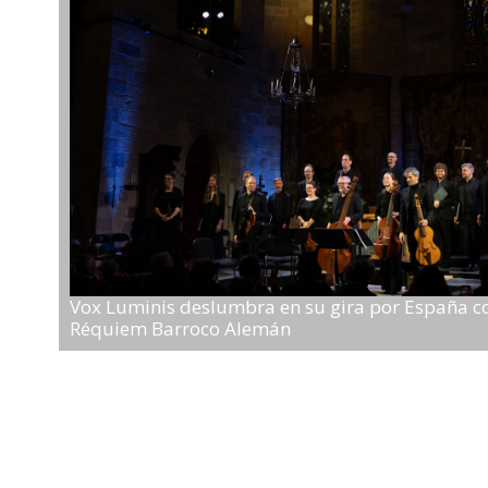
Vox Luminis deslumbra en su gira por España 
Réquiem Barroco Alemán