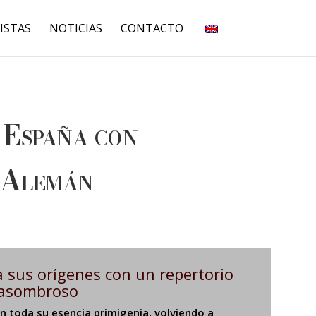
ISTAS
NOTICIAS
CONTACTO
 España con
 Alemán
 sus orígenes con un repertorio
asombroso
 toda su esencia primigenia, volviendo a