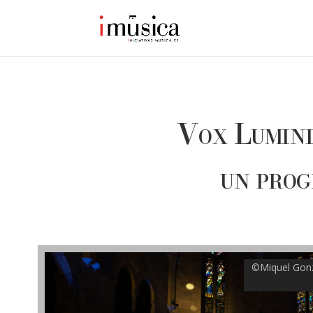
Vox Lumini
un pro
©Miquel Gonz