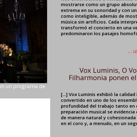
mostrarse como un grupo absolut
extrema en su sonoridad y con un
como inteligible, además de mostr
música sin artificios. Cada interp
transformó el concierto en una v
predominaron los pasajes homofóni
… le
Vox Luminis, O Vo
Filharmonia ponen el 
con un programa de
[…] Vox Luminis exhibió la calidad 
convertido en uno de los ensemble
profundidad del trabajo tanto en
preparación musical se evidenci
de manera natural y cohesionada
en el coro y, a menudo, en un seg