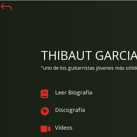
J
THIBAUT GARCI
“uno de los guitarristas jóvenes más sóli
Leer Biografía

Discografía

Vídeos
